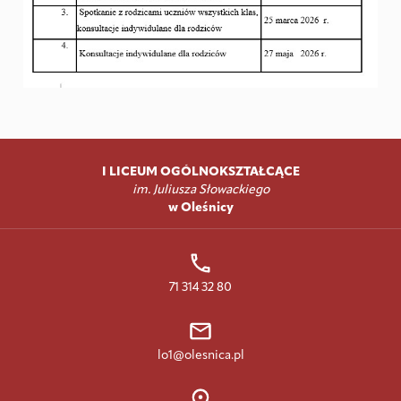
I LICEUM OGÓLNOKSZTAŁCĄCE
im. Juliusza Słowackiego
w Oleśnicy
71 314 32 80
lo1@olesnica.pl