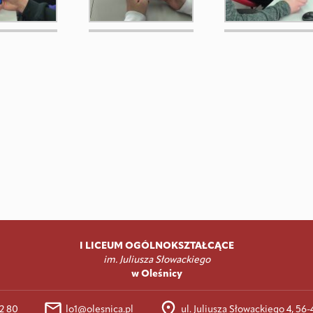
I LICEUM OGÓLNOKSZTAŁCĄCE
im. Juliusza Słowackiego
w Oleśnicy
32 80
lo1@olesnica.pl
ul. Juliusza Słowackiego 4, 56