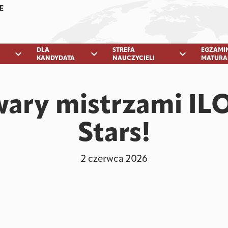
E
DLA
STREFA
EGZAMI
expand_more
expand_more
expand_more
KANDYDATA
NAUCZYCIELI
MATURA
ary mistrzami IL
Stars!
2 czerwca 2026