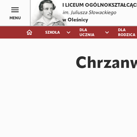
I LICEUM OGÓLNOKSZTAŁCĄC
im. Juliusza Słowackiego
MENU
w Oleśnicy
DLA
DLA
expand_more
expand_more
SZKOŁA
UCZNIA
RODZICA
Chrzanw