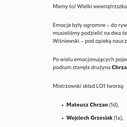
Mamy to! Wielki wewnątrzszkoln
Emocje były ogromne – do rywa
musieliśmy podzielić na dwa ter
Wiśniewski – pod opieką naucz
Po wielu emocjonujących pojed
podium stanęła drużyna
Chrz
Mistrzowski skład LO1 tworzą:
Mateusz Chrzan
(1d),
Wojciech Grzesiak
(1a),