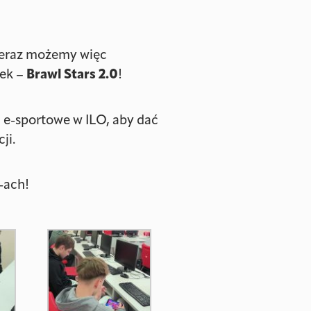
 teraz możemy więc
wek –
Brawl Stars 2.0
!
 e-sportowe w ILO, aby dać
ji.
-ach!