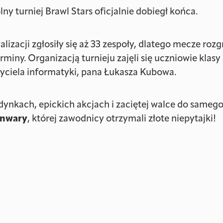
y turniej Brawl Stars oficjalnie dobiegł końca.
lizacji zgłosiły się aż 33 zespoły, dlatego mecze ro
miny. Organizacją turnieju zajęli się uczniowie klasy 
yciela informatyki, pana Łukasza Kubowa.
ynkach, epickich akcjach i zaciętej walce do sameg
anwary
, której zawodnicy otrzymali złote niepytajki!