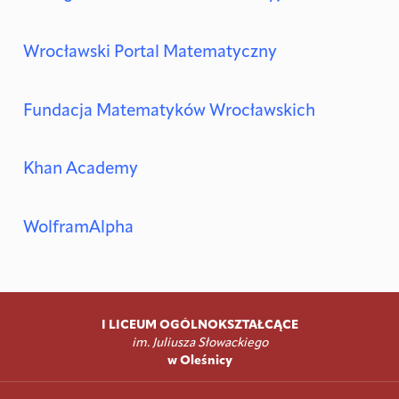
Wrocławski Portal Matematyczny
Fundacja Matematyków Wrocławskich
Khan Academy
WolframAlpha
I LICEUM OGÓLNOKSZTAŁCĄCE
im. Juliusza Słowackiego
w Oleśnicy