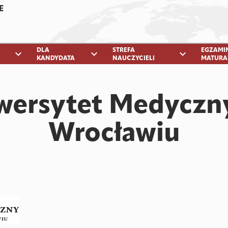
E
DLA
STREFA
EGZAMI
expand_more
expand_more
expand_more
KANDYDATA
NAUCZYCIELI
MATURA
wersytet Medyczn
Wrocławiu