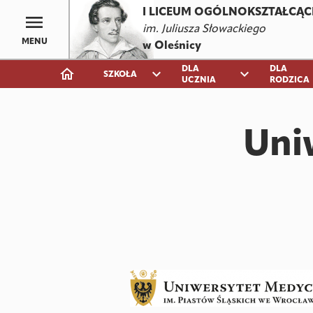
I LICEUM OGÓLNOKSZTAŁCĄC
im. Juliusza Słowackiego
MENU
w Oleśnicy
DLA
DLA
expand_more
expand_more
SZKOŁA
UCZNIA
RODZICA
Uni