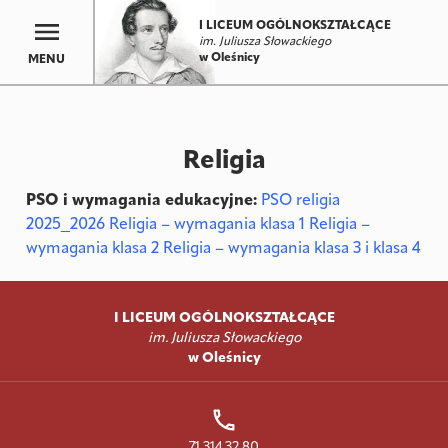
I LICEUM OGÓLNOKSZTAŁCĄCE
im. Juliusza Słowackiego
w Oleśnicy
MENU
Religia
PSO i wymagania edukacyjne:
PSO religia
2025_2026
Religia – wymagania klasa 1
Religia –
wymagania klasa 2
Religia – wymagania klasa 3 i klasa 4
I LICEUM OGÓLNOKSZTAŁCĄCE
im. Juliusza Słowackiego
w Oleśnicy
71 314 32 80