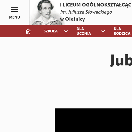
I LICEUM OGÓLNOKSZTAŁCĄC
im. Juliusza Słowackiego
MENU
w Oleśnicy
DLA
DLA
expand_more
expand_more
SZKOŁA
UCZNIA
RODZICA
Jub