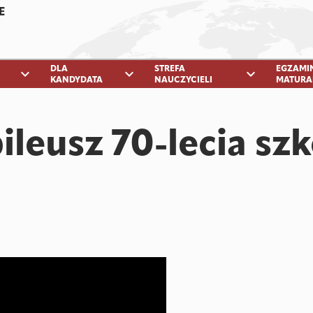
E
DLA
STREFA
EGZAMI
expand_more
expand_more
expand_more
KANDYDATA
NAUCZYCIELI
MATURA
ileusz 70-lecia sz