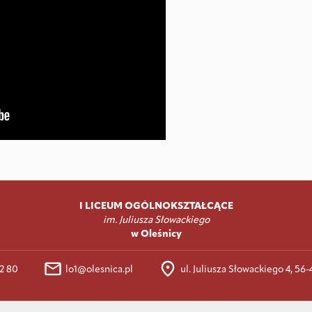
I LICEUM OGÓLNOKSZTAŁCĄCE
im. Juliusza Słowackiego
w Oleśnicy
32 80
lo1@olesnica.pl
ul. Juliusza Słowackiego 4, 56