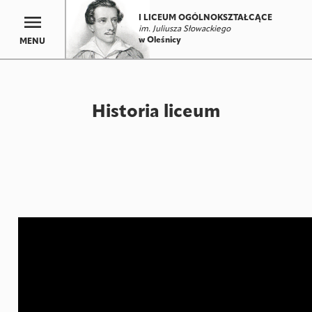
I LICEUM OGÓLNOKSZTAŁCĄCE
im. Juliusza Słowackiego
w Oleśnicy
MENU
Historia liceum