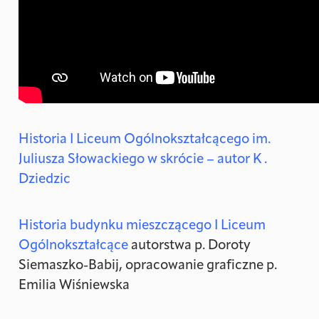
Historia I Liceum Ogólnokształcącego im.
Juliusza Słowackiego w skrócie – autor K .
Dziedzic
Historia budynku mieszczącego I Liceum
Ogólnokształcące
autorstwa p. Doroty
Siemaszko-Babij, opracowanie graficzne p.
Emilia Wiśniewska