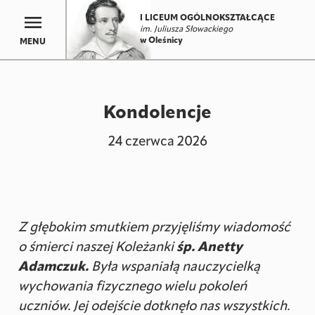
I LICEUM OGÓLNOKSZTAŁCĄCE
im. Juliusza Słowackiego
w Oleśnicy
MENU
Kondolencje
24 czerwca 2026
Z głębokim smutkiem przyjęliśmy wiadomość
o śmierci naszej Koleżanki
śp. Anetty
Adamczuk.
Była wspaniałą nauczycielką
wychowania fizycznego wielu pokoleń
uczniów. Jej odejście dotknęło nas wszystkich.